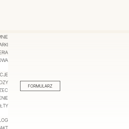
MNIE
ARKI
ERIA
DOWA
ACJE
DZY
FORMULARZ
ZEC
ENIE
ŁTY
LOG
AKT