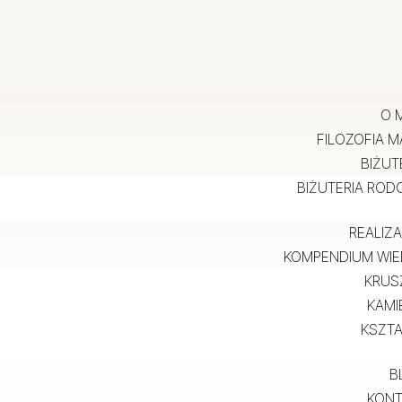
O 
FILOZOFIA M
BIŻUT
BIŻUTERIA RO
REALIZ
KOMPENDIUM WIE
KRUS
KAMI
KSZTA
B
KONT