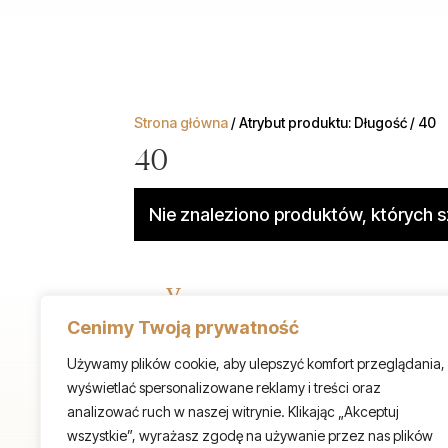
Strona główna
/ Atrybut produktu: Długość / 40
40
Nie znaleziono produktów, których 
v
Cenimy Twoją prywatność
jubiler@agnieszkacelmer.pl

Używamy plików cookie, aby ulepszyć komfort przeglądania,
wyświetlać spersonalizowane reklamy i treści oraz
analizować ruch w naszej witrynie. Klikając „Akceptuj
+48 604 400 666
wszystkie”, wyrażasz zgodę na używanie przez nas plików