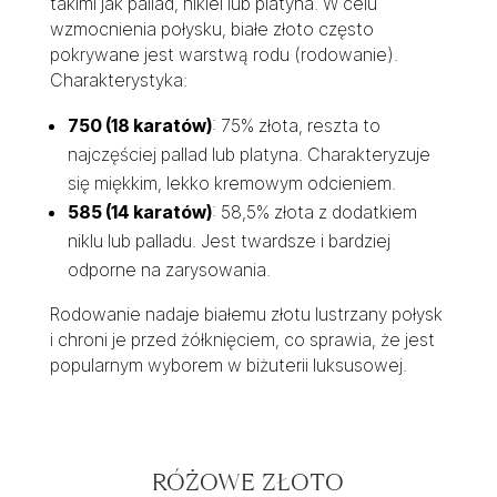
takimi jak pallad, nikiel lub platyna. W celu
wzmocnienia połysku, białe złoto często
pokrywane jest warstwą rodu (rodowanie).
Charakterystyka:
750 (18 karatów)
: 75% złota, reszta to
najczęściej pallad lub platyna. Charakteryzuje
się miękkim, lekko kremowym odcieniem.
585 (14 karatów)
: 58,5% złota z dodatkiem
niklu lub palladu. Jest twardsze i bardziej
odporne na zarysowania.
Rodowanie nadaje białemu złotu lustrzany połysk
i chroni je przed żółknięciem, co sprawia, że jest
popularnym wyborem w biżuterii luksusowej.
RÓŻOWE ZŁOTO