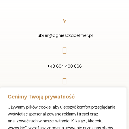
v
jubiler@agnieszkacelmer.pl

+48 604 400 666

Cenimy Twoją prywatność
Św.Antoniego 32
87-800 Włocławek
Używamy plików cookie, aby ulepszyć komfort przeglądania,
wyświetlać spersonalizowane reklamy i treści oraz
analizować ruch w naszej witrynie. Klikając „Akceptuj
wszystkie”, wyrażasz zgodę na używanie przez nas plików